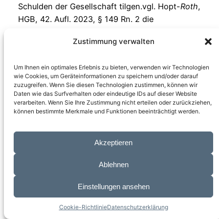
Schulden der Gesellschaft tilgen.vgl. Hopt-
Roth
,
HGB, 42. Aufl. 2023, § 149 Rn. 2 die
Liquidatoren haben die Klägbiger zu
Zustimmung verwalten
begriedigen. Sie haften diesen nur nach § 826
BGB. § 147 HGB ust bucgt Geettz zum Schutz
Um Ihnen ein optimales Erlebnis zu bieten, verwenden wir Technologien
der Gläubiger i.S.v. § 823 Abs. 1 BGB, vgl. vgl.
wie Cookies, um Geräteinformationen zu speichern und/oder darauf
Hopt-
Roth
, HGB, 42. Aufl. 2023, § 149 Rn. 5.
zuzugreifen. Wenn Sie diesen Technologien zustimmen, können wir
Daten wie das Surfverhalten oder eindeutige IDs auf dieser Website
Die Begründetheit der Forderung ist vor
verarbeiten. Wenn Sie Ihre Zustimmung nicht erteilen oder zurückziehen,
können bestimmte Merkmale und Funktionen beeinträchtigt werden.
Bezahlung zu überprüfen und bei Bedarf sind
Einwendungen oder Klage zu erheben.
Akzeptieren
Umsetzung des Restvermögens
Ablehnen
Das verbleibende Vermögen ist unter den
Gesellschaftern aufzuteilen. Der
Einstellungen ansehen
Verteilungsmaßstab für die Gesellschafter ist
Cookie-Richtlinie
Datenschutzerklärung
hierbei der jeweilige Kapitalanteil an der