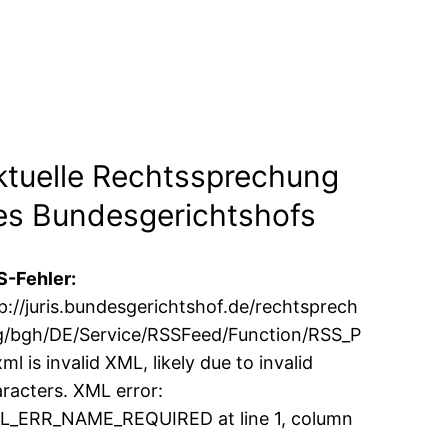
ktuelle Rechtssprechung
es Bundesgerichts­hofs
-Fehler:
p://juris.bundesgerichtshof.de/rechtsprech
/bgh/DE/Service/RSSFeed/Function/RSS_P
ml is invalid XML, likely due to invalid
racters. XML error:
L_ERR_NAME_REQUIRED at line 1, column