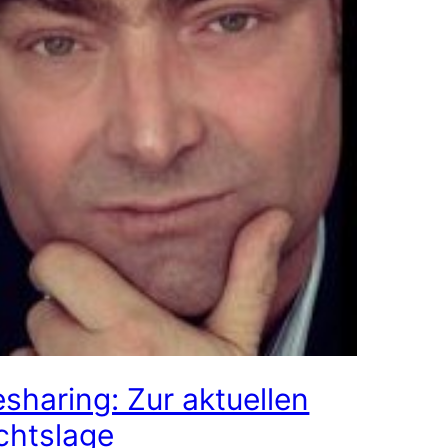
–
I
ZR
52/12
–
Pippi
Langstrumpf
esharing: Zur aktuellen
chtslage