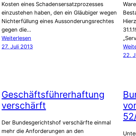
Kosten eines Schadensersatzprozesses
Ware
einzustehen haben, den ein Gläubiger wegen
Best
Nichterfüllung eines Aussonderungsrechtes
Hier
gegen die…
31.1.
:
Weiterlesen
„Ser
BGH
27. Juli 2013
Weit
zur
22. J
Haftung
des
Insolvenzverwalters
Geschäftsführerhaftung
Bu
verschärft
vom
52
Der Bundesgerichtshof verschärfte einmal
mehr die Anforderungen an den
Unte