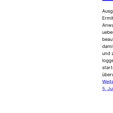
2013
Ausg
Ermi
Anwa
uebe
beau
damit
und 
logg
start
über
Weit
5. Ju