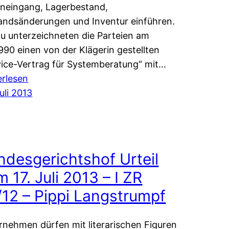
neingang, Lagerbestand,
andsänderungen und Inventur einführen.
zu unterzeichneten die Parteien am
1990 einen von der Klägerin gestellten
vice-Vertrag für Systemberatung“ mit…
:
erlesen
OLG
uli 2013
Düsseldorf;
Urteil
vom
18.07.1997
ndesgerichtshof Urteil
Az.:
 17. Juli 2013 – I ZR
22
/12 – Pippi Langstrumpf
U
3/97
rnehmen dürfen mit literarischen Figuren