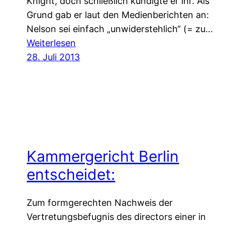
Knight, doch schließlich kündigte er ihr. Als
Grund gab er laut den Medienberichten an:
Nelson sei einfach „unwiderstehlich“ (= zu…
:
Weiterlesen
Melissa
28. Juli 2013
Nelsons
Kündigungsgrund
„zu
sexy“
im
Lichte
Kammergericht Berlin
des
Deutschen
entscheidet:
Arbeitsrechts
Zum formgerechten Nachweis der
Vertretungsbefugnis des directors einer in