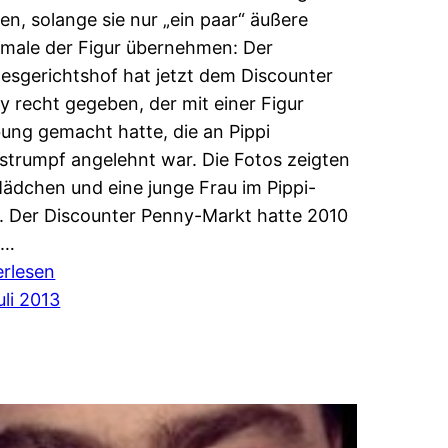
en, solange sie nur „ein paar“ äußere
male der Figur übernehmen: Der
esgerichtshof hat jetzt dem Discounter
y recht gegeben, der mit einer Figur
ung gemacht hatte, die an Pippi
strumpf angelehnt war. Die Fotos zeigten
Mädchen und eine junge Frau im Pippi-
. Der Discounter Penny-Markt hatte 2010
e…
:
erlesen
Bundesgerichtshof
uli 2013
Urteil
vom
17.
Juli
2013