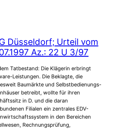
G Düsseldorf; Urteil vom
07.1997 Az.: 22 U 3/97
dem Tatbestand: Die Klägerin erbringt
ware-Leistungen. Die Beklagte, die
esweit Baumärkte und Selbstbedienungs-
häuser betreibt, wollte für ihren
äftssitz in D. und die daran
bundenen Filialen ein zentrales EDV-
nwirtschaftssystem in den Bereichen
ellwesen, Rechnungsprüfung,