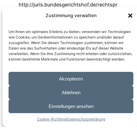
http://juris.bundesgerichtshof.de/rechtspr
echung/bgh/DE/Service/RSSFeed/Functio
Zustimmung verwalten
n/RSS_PM.xml is invalid XML, likely due to
invalid characters. XML error:
Um Ihnen ein optimales Erlebnis zu bieten, verwenden wir Technologien
XML_ERR_NAME_REQUIRED at line 1,
wie Cookies, um Geräteinformationen zu speichern und/oder darauf
zuzugreifen. Wenn Sie diesen Technologien zustimmen, können wir
column 2
Daten wie das Surfverhalten oder eindeutige IDs auf dieser Website
verarbeiten. Wenn Sie Ihre Zustimmung nicht erteilen oder zurückziehen,
können bestimmte Merkmale und Funktionen beeinträchtigt werden.
Akzeptieren
Höffner hat Recht
Ablehnen
Einstellungen ansehen
Südendstraße 18 | 12169 Berlin |­ Tel.
+49 (0)30
39838851
|­
e-post@kanzlei-hoeffner.de
Cookie-Richtlinie
Datenschutzerklärung